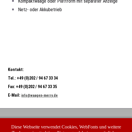
Kompaktwaage oder Plattform mit separater Anzeige
Netz- oder Akkubetrieb
Kontakt:
Tel.:
+49 (0)202 / 94 67 33 34
Fax:
+49 (0)202 / 94 67 33 35
E-Mail:
info@waagen-merry.de
Waagen-Merry GmbH
Diese Webseite verwendet Cookies, WebFonts und weitere
Buchenhofener Str. 23-25