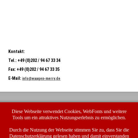
Kontakt:
Tel.:
+49 (0)202 / 94 67 33 34
Fax:
+49 (0)202 / 94 67 33 35
E-Mail:
info@waagen-merry.de
Waagen-Merry GmbH
Diese Webseite verwendet Cookies, WebFonts und weitere
Buchenhofener Str. 23-25
42329 Wuppertal
Tools um ein attraktives Nutzungserlebnis zu ermöglichen.
In dringenden Fällen erreichen Sie uns unter unserer
Service-Nummer:
Durch die Nutzung der Webseite stimmen Sie zu, dass Sie die
Datenschutzerklärung
gelesen haben und damit einverstanden