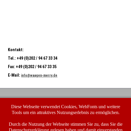
Kontakt:
Tel.:
+49 (0)202 / 94 67 33 34
Fax:
+49 (0)202 / 94 67 33 35
E-Mail:
info@waagen-merry.de
Waagen-Merry GmbH
Diese Webseite verwendet Cookies, WebFonts und weitere
Buchenhofener Str. 23-25
42329 Wuppertal
Tools um ein attraktives Nutzungserlebnis zu ermöglichen.
In dringenden Fällen erreichen Sie uns unter unserer
Service-Nummer:
Durch die Nutzung der Webseite stimmen Sie zu, dass Sie die
Datenschutzerklärung
gelesen haben und damit einverstanden