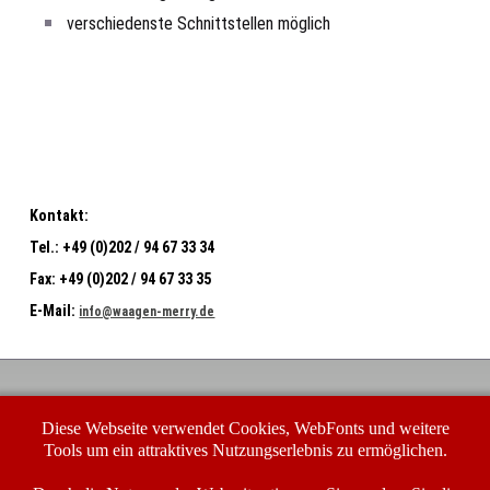
verschiedenste Schnittstellen möglich
Kontakt:
Tel.:
+49 (0)202 / 94 67 33 34
Fax:
+49 (0)202 / 94 67 33 35
E-Mail:
info@waagen-merry.de
Waagen-Merry GmbH
Diese Webseite verwendet Cookies, WebFonts und weitere
Buchenhofener Str. 23-25
42329 Wuppertal
Tools um ein attraktives Nutzungserlebnis zu ermöglichen.
In dringenden Fällen erreichen Sie uns unter unserer
Service-Nummer: